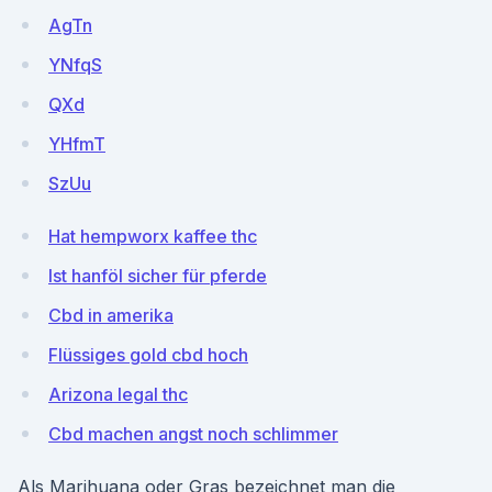
AgTn
YNfqS
QXd
YHfmT
SzUu
Hat hempworx kaffee thc
Ist hanföl sicher für pferde
Cbd in amerika
Flüssiges gold cbd hoch
Arizona legal thc
Cbd machen angst noch schlimmer
Als Marihuana oder Gras bezeichnet man die