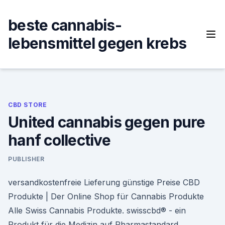
Skip
to
beste cannabis-
content
lebensmittel gegen krebs
CBD STORE
United cannabis gegen pure
hanf collective
PUBLISHER
versandkostenfreie Lieferung günstige Preise CBD
Produkte | Der Online Shop für Cannabis Produkte
Alle Swiss Cannabis Produkte. swisscbd® - ein
Produkt für die Medizin auf Pharmastandard