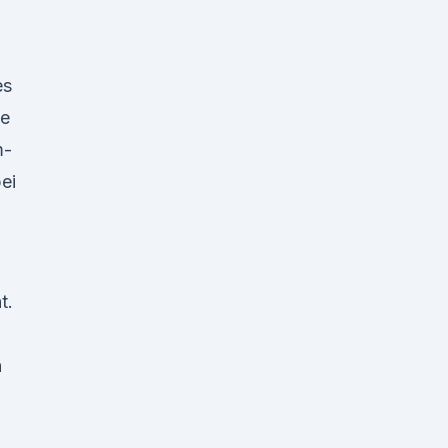
es
te
m-
ei
t.
n