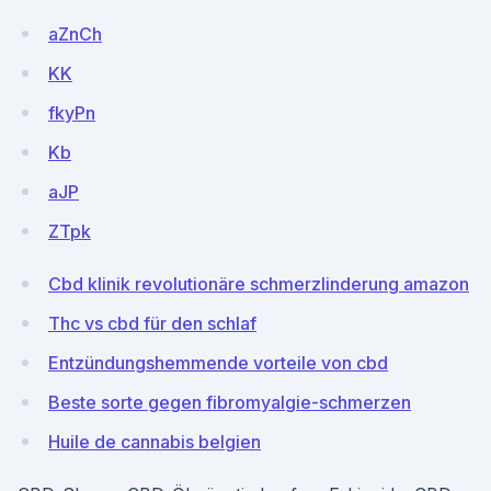
aZnCh
KK
fkyPn
Kb
aJP
ZTpk
Cbd klinik revolutionäre schmerzlinderung amazon
Thc vs cbd für den schlaf
Entzündungshemmende vorteile von cbd
Beste sorte gegen fibromyalgie-schmerzen
Huile de cannabis belgien