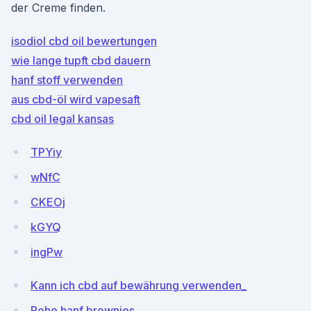
der Creme finden.
isodiol cbd oil bewertungen
wie lange tupft cbd dauern
hanf stoff verwenden
aus cbd-öl wird vapesaft
cbd oil legal kansas
TPYiy
wNfC
CKEOj
kGYQ
ingPw
Kann ich cbd auf bewährung verwenden_
Rohe hanf brownies