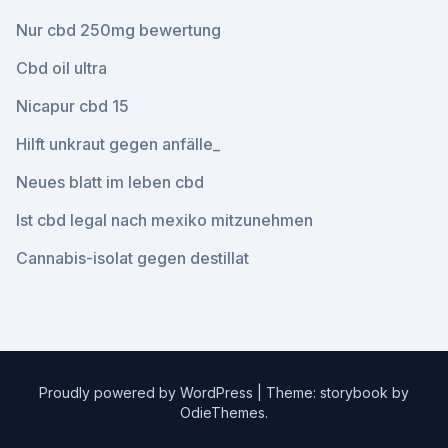
Nur cbd 250mg bewertung
Cbd oil ultra
Nicapur cbd 15
Hilft unkraut gegen anfälle_
Neues blatt im leben cbd
Ist cbd legal nach mexiko mitzunehmen
Cannabis-isolat gegen destillat
Proudly powered by WordPress
|
Theme: storybook by
OdieThemes
.