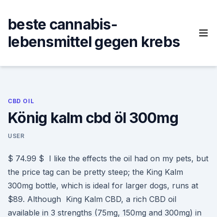
Skip
to
beste cannabis-
content
lebensmittel gegen krebs
CBD OIL
König kalm cbd öl 300mg
USER
$ 74.99 $ I like the effects the oil had on my pets, but
the price tag can be pretty steep; the King Kalm
300mg bottle, which is ideal for larger dogs, runs at
$89. Although King Kalm CBD, a rich CBD oil
available in 3 strengths (75mg, 150mg and 300mg) in