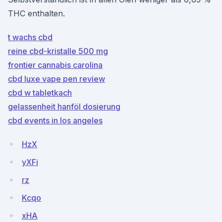
THC enthalten.
t wachs cbd
reine cbd-kristalle 500 mg
frontier cannabis carolina
cbd luxe vape pen review
cbd w tabletkach
gelassenheit hanföl dosierung
cbd events in los angeles
HzX
yXFi
rz
Kcqo
xHA