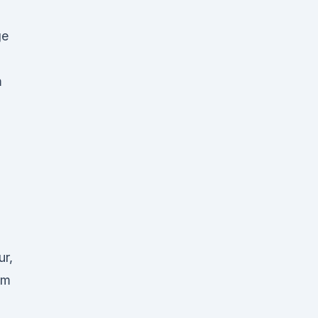
ge
m
ur,
um