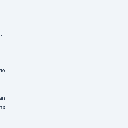
t
wie
an
che