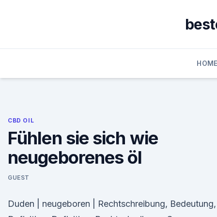
Skip
to
best
content
HOM
CBD OIL
Fühlen sie sich wie
neugeborenes öl
GUEST
Duden | neugeboren | Rechtschreibung, Bedeutung,