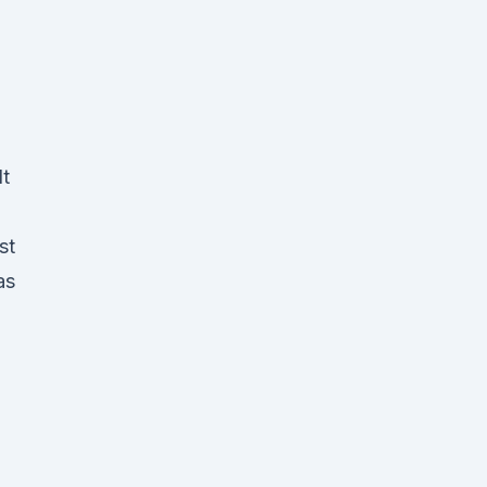
t
st
as
d