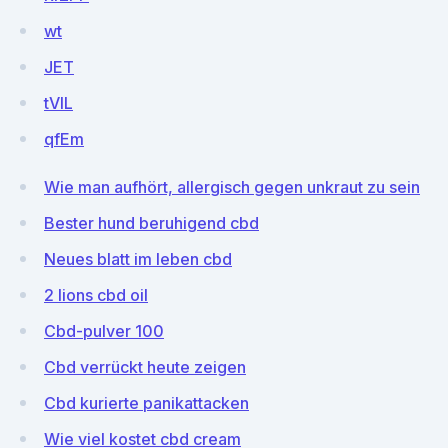
wt
JET
tVlL
qfEm
Wie man aufhört, allergisch gegen unkraut zu sein
Bester hund beruhigend cbd
Neues blatt im leben cbd
2 lions cbd oil
Cbd-pulver 100
Cbd verrückt heute zeigen
Cbd kurierte panikattacken
Wie viel kostet cbd cream