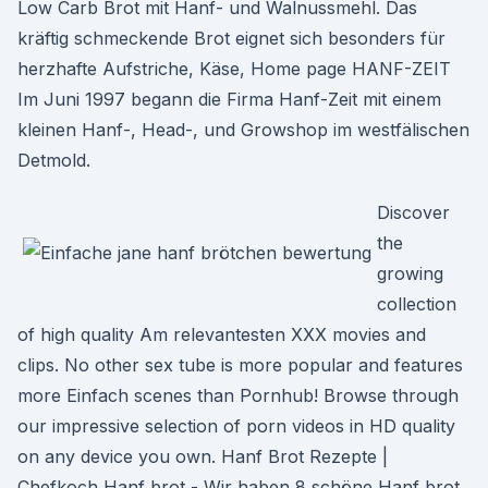
Low Carb Brot mit Hanf- und Walnussmehl. Das
kräftig schmeckende Brot eignet sich besonders für
herzhafte Aufstriche, Käse, Home page HANF-ZEIT
Im Juni 1997 begann die Firma Hanf-Zeit mit einem
kleinen Hanf-, Head-, und Growshop im westfälischen
Detmold.
Discover
the
growing
collection
of high quality Am relevantesten XXX movies and
clips. No other sex tube is more popular and features
more Einfach scenes than Pornhub! Browse through
our impressive selection of porn videos in HD quality
on any device you own. Hanf Brot Rezepte |
Chefkoch Hanf brot - Wir haben 8 schöne Hanf brot