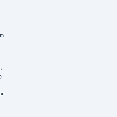
um
c
D
ur