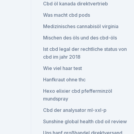
Cbd öl kanada direktvertrieb
Was macht cbd pods
Medizinisches cannabisöl virginia
Mischen des öls und des cbd-öls
Ist cbd legal der rechtliche status von
cbd im jahr 2018
Wie viel haar test
Hanfkraut ohne thc
Hexo elixier cbd pfefferminzöl
mundspray
Cbd der analysator ml-xxl-p
Sunshine global health cbd oil review
Uns hanf großhandel direktversand