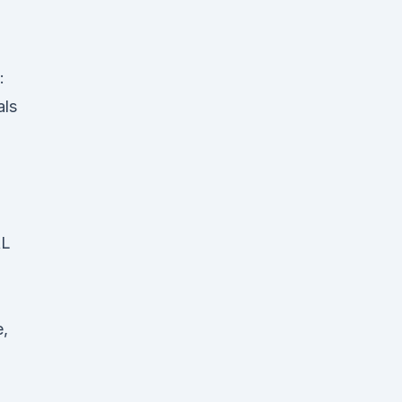
:
als
AL
e,