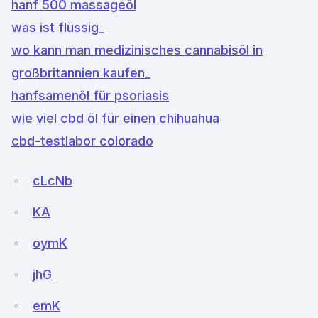
hanf 500 massageöl
was ist flüssig_
wo kann man medizinisches cannabisöl in
großbritannien kaufen_
hanfsamenöl für psoriasis
wie viel cbd öl für einen chihuahua
cbd-testlabor colorado
cLcNb
KA
oymK
jhG
emK