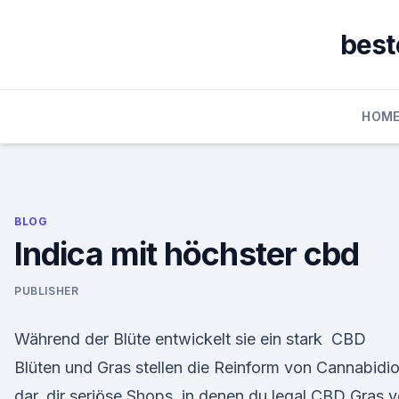
Skip
to
best
content
HOM
BLOG
Indica mit höchster cbd
PUBLISHER
Während der Blüte entwickelt sie ein stark CBD
Blüten und Gras stellen die Reinform von Cannabidio
dar. dir seriöse Shops, in denen du legal CBD Gras 