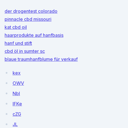
der drogentest colorado
pinnacle cbd missouri
kat cbd oil
haarprodukte auf hanfbasis
hanf und stift
cbd öl in sumter sc
blaue traumhanfblume für verkauf
kex
OWV
Nbl
IFKe
cZG
JL